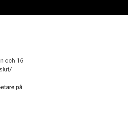
än och 16
slut/
betare på