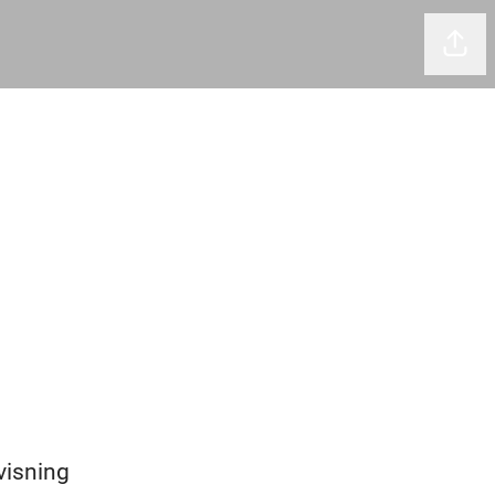
Dela 
visning