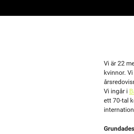
Vi är 22 m
kvinnor. Vi
årsredovis
Vi ingår i
B
ett 70-tal 
internatio
Grundade